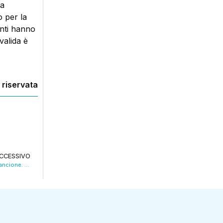
la
to per la
enti hanno
valida è
 riservata
CCESSIVO
Vigilia bagnata dalla pioggia. Ed è allerta arancione. VIDEO