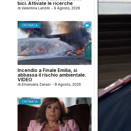
bici. Attivate le ricerche
di
Valentina Lanzilli
-
9 Agosto, 2026
CRONACA
Incendio a Finale Emilia, si
abbassa il rischio ambientale.
VIDEO
di
Emanuela Zanasi
-
8 Agosto, 2026
CRONACA