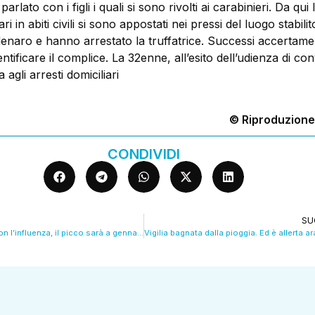
arlato con i figli i quali si sono rivolti ai carabinieri. Da qui 
ari in abiti civili si sono appostati nei pressi del luogo stabili
enaro e hanno arrestato la truffatrice. Successi accertam
ntificare il complice. La 32enne, all’esito dell’udienza di con
 agli arresti domiciliari
© Riproduzione
CONDIVIDI
SU
Tanti Modenesi con l’influenza, il picco sarà a gennaio. VIDEO