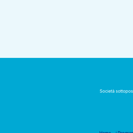
Società sottopos
Home
i Progra