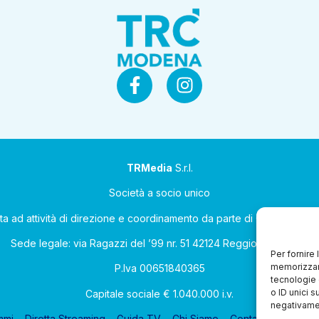
TRMedia
S.r.l.
Società a socio unico
ta ad attività di direzione e coordinamento da parte di Coop Allean
Sede legale: via Ragazzi del ’99 nr. 51 42124 Reggio Emilia (RE)
Per fornire
memorizzare
P.Iva 00651840365
tecnologie 
o ID unici s
Capitale sociale € 1.040.000 i.v.
negativamen
mmi
Diretta Streaming
Guida TV
Chi Siamo
Contatti
Gerenza