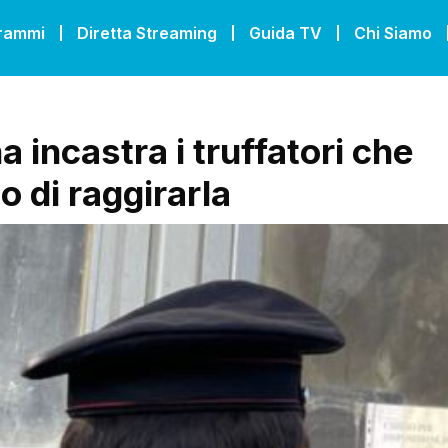
grammi
Diretta Streaming
Guida TV
Chi Siamo
 incastra i truffatori che
o di raggirarla