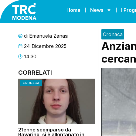
Home
News
I Pro
Cronaca
di
Emanuela Zanasi
Anziana
24 Dicembre 2025
cercan
14:30
CORRELATI
CRONACA
21enne scomparso da
Ravarino, si è allontanato in