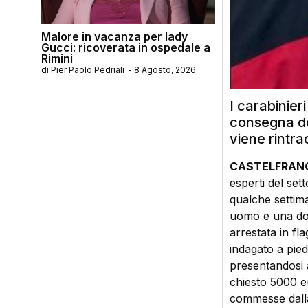
Malore in vacanza per lady
Gucci: ricoverata in ospedale a
Rimini
di
Pier Paolo Pedriali
-
8 Agosto, 2026
I carabinier
consegna de
viene rintra
CASTELFRANC
esperti del set
qualche settima
uomo e una donn
arrestata in fl
indagato a pied
presentandosi 
chiesto 5000 eu
commesse dalla