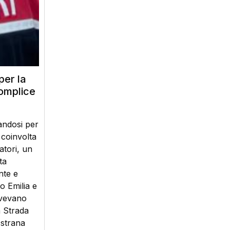
per la
complice
andosi per
 coinvolta
atori, un
ta
nte e
o Emilia e
avevano
a Strada
 strana