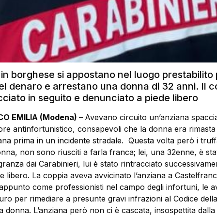
i in borghese si appostano nel luogo prestabilito 
l denaro e arrestano una donna di 32 anni. Il 
cciato in seguito e denunciato a piede libero
O EMILIA (Modena) –
Avevano circuito un’anziana spacci
tore antinfortunistico, consapevoli che la donna era rimasta
na prima in un incidente stradale. Questa volta però i truff
a, non sono riusciti a farla franca; lei, una 32enne, è sta
agranza dai Carabinieri, lui è stato rintracciato successivame
e libero. La coppia aveva avvicinato l’anziana a Castelfranc
appunto come professionisti nel campo degli infortuni, le 
ro per rimediare a presunte gravi infrazioni al Codice dell
 donna. L’anziana però non ci è cascata, insospettita dalla