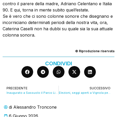
contro il parere della madre, Adriano Celentano e Italia
90. E qui, torna in mente subito quell’estate.
Se è vero che ci sono colonne sonore che disegnano e
incorniciano determinati periodi della nostra vita, ora,
Caterina Caselli non ha dubbi su quale sia la sua attuale
colonna sonora.
© Riproduzione riservata
CONDIVIDI
PRECEDENTE
SUCCESSIVO
Inaugurato a Sassuolo il Parco Lineare Marazzi. VIDEO
Elezioni, seggi aperti a Vignola per il ballottaggio tra Emilia Muratori e Angelo Pasini. Ore 23, affluenza al 41,54%. VIDEO
di
Alessandro Troncone
6 Giugno 2026