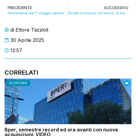
PRECEDENTE
SUCCESSIVO
Ghirlandina, dal 1° maggio aperta tutti i giorni
Ricatti e soprusi sul lavoro, le storie di lavoratori modenesi. VIDEO
di
Ettore Tazzioli
30 Aprile 2025
12:57
CORRELATI
ECONOMIA
Bper, semestre record ed ora avanti con nuove
acquisizioni. VIDEO