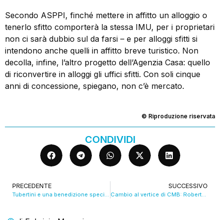
Secondo ASPPI, finché mettere in affitto un alloggio o
tenerlo sfitto comporterà la stessa IMU, per i proprietari
non ci sarà dubbio sul da farsi – e per alloggi sfitti si
intendono anche quelli in affitto breve turistico. Non
decolla, infine, l’altro progetto dell’Agenzia Casa: quello
di riconvertire in alloggi gli uffici sfitti. Con soli cinque
anni di concessione, spiegano, non c’è mercato.
© Riproduzione riservata
CONDIVIDI
PRECEDENTE
SUCCESSIVO
Tubertini e una benedizione speciale. Lorenzetti: “Spero vinca lo scudetto”
Cambio al vertice di CMB: Roberto Davoli nuovo presidente dopo 32 anni di Carlo Zini. VIDEO