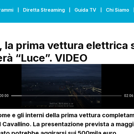
grammi
Diretta Streaming
Guida TV
Chi Siamo
, la prima vettura elettrica 
rà “Luce”. VIDEO
nome e gli interni della prima vettura completa
l Cavallino. La presentazione prevista a maggio
ato potrebbe aggirarsi sui 500mila euro.