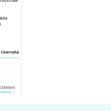
ccezionale
ella
o
 riservata
CCESSIVO
Sassuolo, a fine anno la demolizione del “Palazzaccio”. VIDEO