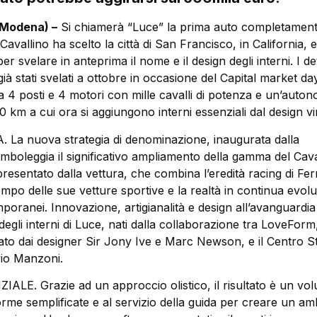
Modena) –
Si chiamerà “Luce” la prima auto completamente
l Cavallino ha scelto la città di San Francisco, in California, 
per svelare in anteprima il nome e il design degli interni. I det
à stati svelati a ottobre in occasione del Capital market da
 4 posti e 4 motori con mille cavalli di potenza e un’auton
30 km a cui ora si aggiungono interni essenziali dal design vi
La nuova strategia di denominazione, inaugurata dalla
imboleggia il significativo ampliamento della gamma del Cava
sentato dalla vettura, che combina l’eredità racing di Ferr
empo delle sue vetture sportive e la realtà in continua evol
mporanei. Innovazione, artigianalità e design all’avanguardia
 degli interni di Luce, nati dalla collaborazione tra LoveForm,
dato dai designer Sir Jony Ive e Marc Newson, e il Centro Sti
vio Manzoni.
LE. Grazie ad un approccio olistico, il risultato è un vo
orme semplificate e al servizio della guida per creare un am