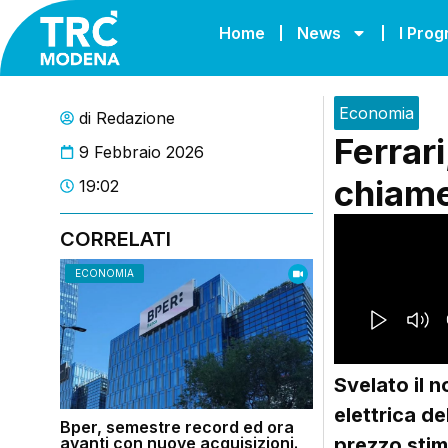
Home
News
I Pro
Economia
di
Redazione
Ferrari
9 Febbraio 2026
chiame
19:02
CORRELATI
ECONOMIA
Svelato il 
elettrica de
Bper, semestre record ed ora
avanti con nuove acquisizioni.
prezzo stim