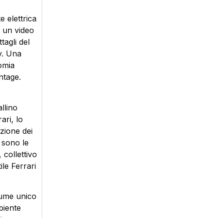
 elettrica
e un video
tagli del
y. Una
omia
ntage.
llino
ari, lo
uzione dei
 sono le
 collettivo
le Ferrari
lume unico
biente