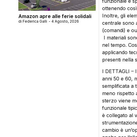
funzionale e s
ottenendo così u
Inoltre, gli ele
Amazon apre alle ferie solidali
di
Federica Galli
-
4 Agosto, 2026
centrale sono 
(comandi) e out
I materiali son
nel tempo. Così
applicando tecn
presenti nella 
I DETTAGLI – Il
anni 50 e 60, m
semplificata a
meno rispetto a
sterzo viene m
funzionale tipic
è collegato al v
strumentazione d
cambio è un’ope