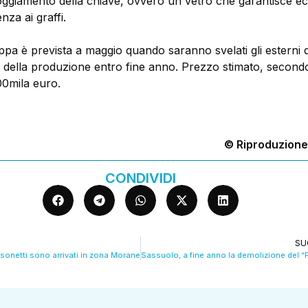
loggiamento della chiave, ovvero un vetro che garantisce e
nza ai graffi.
pa è prevista a maggio quando saranno svelati gli esterni d
io della produzione entro fine anno. Prezzo stimato, second
00mila euro.
© Riproduzione
CONDIVIDI
SU
assonetti sono arrivati in zona Morane