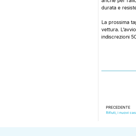
anche per l’al
durata e resiste
La prossima tap
vettura. L’avv
indiscrezioni 5
PRECEDENTE
Rifiuti, i nuovi c