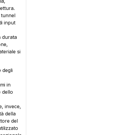
ia,
ettura.
l tunnel
i input
a durata
one,
teriale si
 degli
mi in
 dello
le, invece,
tà della
ttore del
ilizzato