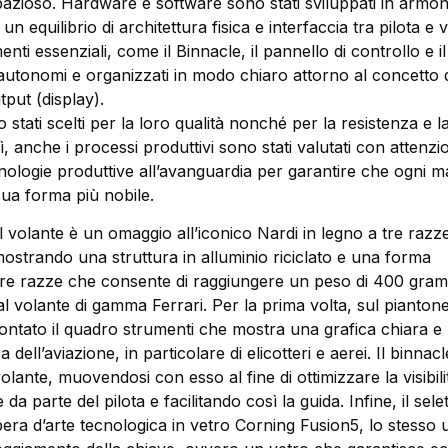
pazioso. Hardware e software sono stati sviluppati in armon
n equilibrio di architettura fisica e interfaccia tra pilota e v
menti essenziali, come il Binnacle, il pannello di controllo e i
autonomi e organizzati in modo chiaro attorno al concetto d
put (display).
o stati scelti per la loro qualità nonché per la resistenza e l
, anche i processi produttivi sono stati valutati con attenzi
ologie produttive all’avanguardia per garantire che ogni ma
sua forma più nobile.
 volante è un omaggio all’iconico Nardi in legno a tre razze
ostrando una struttura in alluminio riciclato e una forma
 tre razze che consente di raggiungere un peso di 400 gram
l volante di gamma Ferrari. Per la prima volta, sul piantone
ontato il quadro strumenti che mostra una grafica chiara e
a dell’aviazione, in particolare di elicotteri e aerei. Il binnac
olante, muovendosi con esso al fine di ottimizzare la visibili
a parte del pilota e facilitando così la guida. Infine, il sele
ra d’arte tecnologica in vetro Corning Fusion5, lo stesso ut