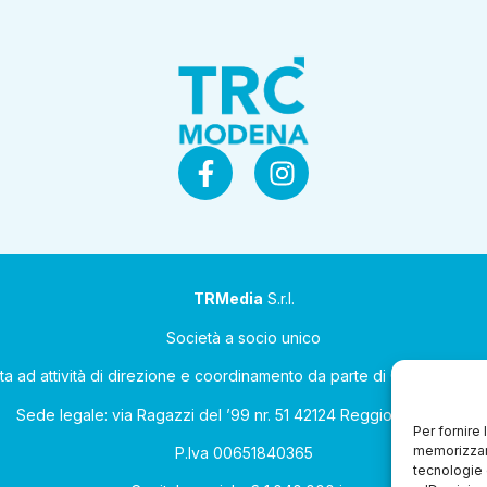
TRMedia
S.r.l.
Società a socio unico
ta ad attività di direzione e coordinamento da parte di Coop Allean
Sede legale: via Ragazzi del ’99 nr. 51 42124 Reggio Emilia (RE)
Per fornire
memorizzare
P.Iva 00651840365
tecnologie 