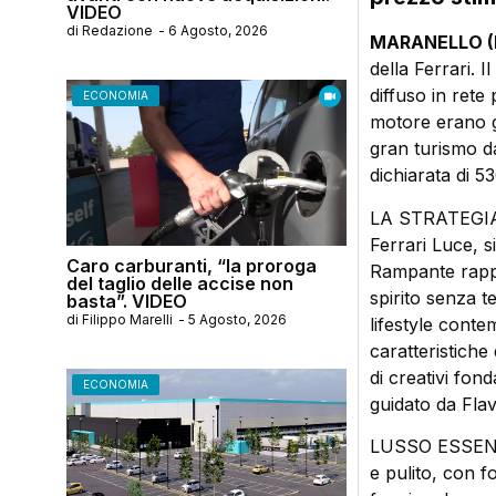
VIDEO
di
Redazione
-
6 Agosto, 2026
MARANELLO (
della Ferrari. I
diffuso in rete 
ECONOMIA
motore erano gi
gran turismo da
dichiarata di 5
LA STRATEGIA. 
Ferrari Luce, s
Caro carburanti, “la proroga
Rampante rappre
del taglio delle accise non
spirito senza t
basta”. VIDEO
di
Filippo Marelli
-
5 Agosto, 2026
lifestyle conte
caratteristiche
di creativi fon
ECONOMIA
guidato da Fla
LUSSO ESSENZIA
e pulito, con f