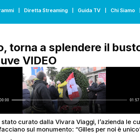
grammi
Diretta Streaming
Guida TV
Chi Siamo
, torna a splendere il busto
euve VIDEO
è stato curato dalla Vivara Viaggi, l’azienda le cu
ffacciano sul monumento: “Gilles per noi è unico