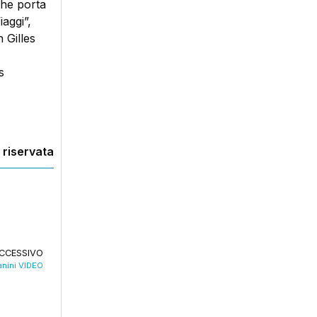
 che porta
iaggi”,
 Gilles
s
 riservata
CCESSIVO
anini VIDEO