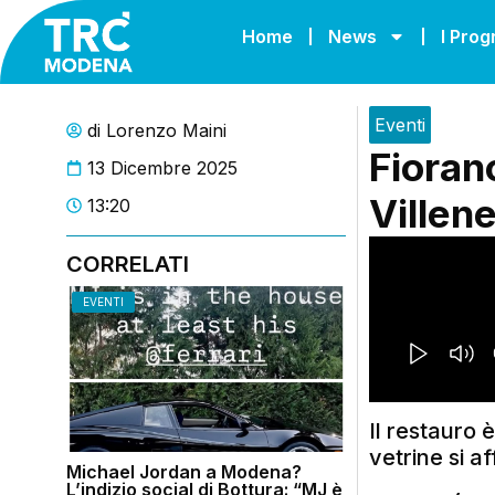
Home
News
I Pro
Eventi
di
Lorenzo Maini
Fiorano
13 Dicembre 2025
Villen
13:20
CORRELATI
EVENTI
Il restauro 
vetrine si a
Michael Jordan a Modena?
L’indizio social di Bottura: “MJ è