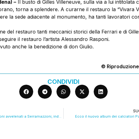
ena) –
Il busto di Gilles Villeneuve, sulla via a lui intitolata
Fiorano, torna a splendere. A curarne il restauro la “Vivara V
ere la sede adiacente al monumento, ha tanti lavoratori con
e del restauro tanti meccanici storici della Ferrari e di Gille
seguire il restauro l’artista Alessandro Rasponi.
evuto anche la benedizione di don Giulio.
© Riproduzione
CONDIVIDI
SU
Allarme per bocconi avvelenati a Serramazzoni, indagini dei Carabinieri
Ecco il nuovo album dei calciatori P