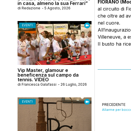
FIORANO (Mod
in casa, almeno la sua Ferrari”
di
Redazione
-
5 Agosto, 2026
al circuito di 
che oltre ad av
nel cuore.
EVENTI
All’inaugurazion
Villeneuve, a e
Il busto ha ric
Vip Master, glamour e
beneficenza sul campo da
tennis. VIDEO
di
Francesca Galafassi
-
26 Luglio, 2026
EVENTI
PRECEDENTE