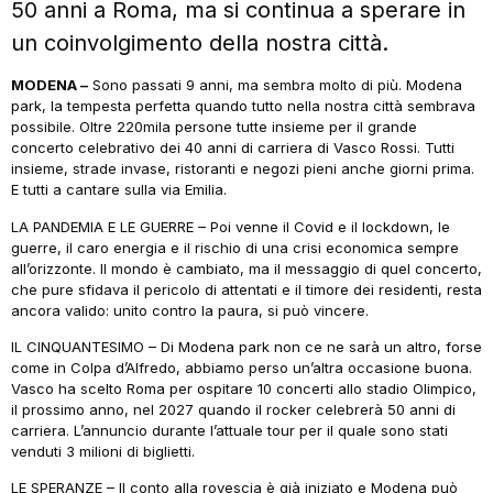
50 anni a Roma, ma si continua a sperare in
un coinvolgimento della nostra città.
MODENA –
Sono passati 9 anni, ma sembra molto di più. Modena
park, la tempesta perfetta quando tutto nella nostra città sembrava
possibile. Oltre 220mila persone tutte insieme per il grande
concerto celebrativo dei 40 anni di carriera di Vasco Rossi. Tutti
insieme, strade invase, ristoranti e negozi pieni anche giorni prima.
E tutti a cantare sulla via Emilia.
LA PANDEMIA E LE GUERRE – Poi venne il Covid e il lockdown, le
guerre, il caro energia e il rischio di una crisi economica sempre
all’orizzonte. Il mondo è cambiato, ma il messaggio di quel concerto,
che pure sfidava il pericolo di attentati e il timore dei residenti, resta
ancora valido: unito contro la paura, si può vincere.
IL CINQUANTESIMO – Di Modena park non ce ne sarà un altro, forse
come in Colpa d’Alfredo, abbiamo perso un’altra occasione buona.
Vasco ha scelto Roma per ospitare 10 concerti allo stadio Olimpico,
il prossimo anno, nel 2027 quando il rocker celebrerà 50 anni di
carriera. L’annuncio durante l’attuale tour per il quale sono stati
venduti 3 milioni di biglietti.
LE SPERANZE – Il conto alla rovescia è già iniziato e Modena può