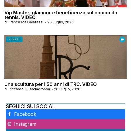
Vip Master, glamour e beneficenza sul campo da
tennis. VIDEO
di
Francesca Galafassi
-
26 Luglio, 2026
EVENTI
Una scultura per i 50 anni di TRC. VIDEO
di
Riccardo Querciagrossa
-
26 Luglio, 2026
SEGUICI SUI SOCIAL
Facebook
Instagram