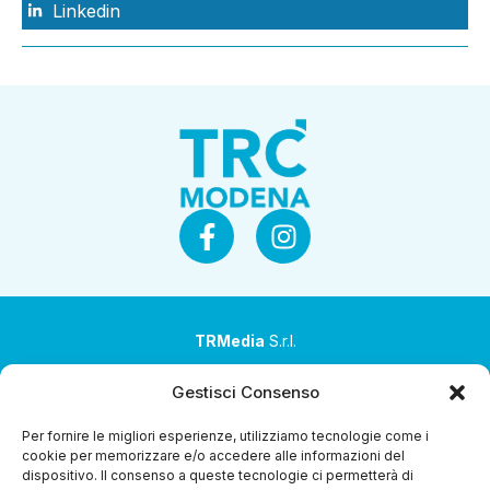
Linkedin
TRMedia
S.r.l.
Società a socio unico
Gestisci Consenso
Società sottoposta ad attività di direzione e
Per fornire le migliori esperienze, utilizziamo tecnologie come i
coordinamento da parte di Coop Alleanza 3.0 Soc. Coop.
cookie per memorizzare e/o accedere alle informazioni del
dispositivo. Il consenso a queste tecnologie ci permetterà di
Sede legale: via Ragazzi del ’99 nr. 51 42124 Reggio Emilia