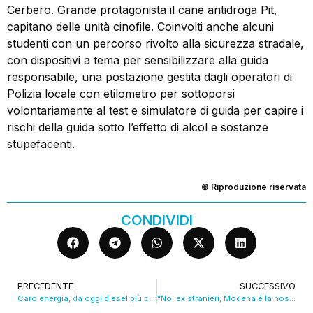
Cerbero. Grande protagonista il cane antidroga Pit,
capitano delle unità cinofile. Coinvolti anche alcuni
studenti con un percorso rivolto alla sicurezza stradale,
con dispositivi a tema per sensibilizzare alla guida
responsabile, una postazione gestita dagli operatori di
Polizia locale con etilometro per sottoporsi
volontariamente al test e simulatore di guida per capire i
rischi della guida sotto l’effetto di alcol e sostanze
stupefacenti.
© Riproduzione riservata
CONDIVIDI
PRECEDENTE
SUCCESSIVO
Caro energia, da oggi diesel più caro di 8 centesimi per effetto del decreto carburanti del Governo
“Noi ex stranieri, Modena é la nostra città”. La storia di Nina e del figlio Constantin. VIDEO