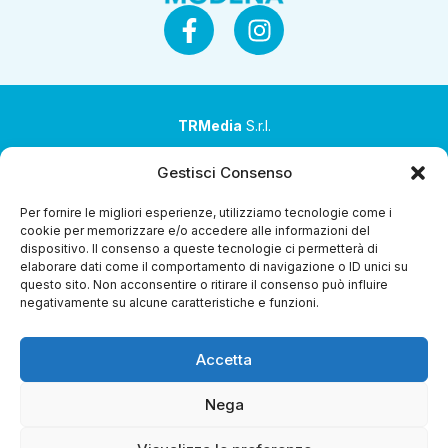
TRMedia
S.r.l.
Società a socio unico
Gestisci Consenso
Società sottoposta ad attività di direzione e
Per fornire le migliori esperienze, utilizziamo tecnologie come i
coordinamento da parte di Coop Alleanza 3.0 Soc. Coop.
cookie per memorizzare e/o accedere alle informazioni del
dispositivo. Il consenso a queste tecnologie ci permetterà di
Sede legale: via Ragazzi del ’99 nr. 51 42124 Reggio Emilia
elaborare dati come il comportamento di navigazione o ID unici su
(RE)
questo sito. Non acconsentire o ritirare il consenso può influire
negativamente su alcune caratteristiche e funzioni.
P.Iva 00651840365
Capitale sociale € 1.040.000 i.v.
Accetta
Home
i Programmi
Diretta Streaming
Guida TV
Chi
Siamo
Contatti
Gerenza
Whistleblowing
Nega