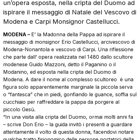
un’opera esposta, nella cripta del Duomo ad
ispirare il messaggio di Natale del Vescovo di
Modena e Carpi Monsignor Castellucci.
MODENA –
E’ la Madonna della Pappa ad ispirare il
messaggio di monsignor Erio Castellucci, arcivescovo di
Modena-Nonantola e vescovo di Carpi. Una riflessione
che parte dall’ opera realizzata nel 1480 dallo scultore
modenese Guido Mazzoni, detto il Paganino o il
Modanino, ed esposta nella cripta del Duomo di
Modena. A dare il nome al complesso scultoreo è una
figura solo apparentemente marginale la piccola serva
o “fantesca” che in piedi, gonfiando le guance, soffia sul
cucchiaio per raffreddare la pappa da porgere al
piccolo Gesù.
“In una visita alla cripta del Duomo, ormai molti anni fa
– scrive Don Erio – la guida invitò i presenti a guardare
attentamente il volto di questa donna, facendovi notare
qualche tratto fisionomico delle persone portatrici della