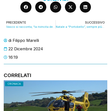
PRECEDENTE
SUCCESSIVO
Vasco si racconta, “la rivincita dell’uomo comune”
Natale a “Portobello”, sempre più famiglie bisognose
di
Filippo Marelli
22 Dicembre 2024
16:19
CORRELATI
CRONACA