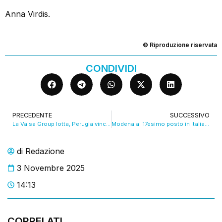
Anna Virdis.
© Riproduzione riservata
CONDIVIDI
PRECEDENTE
SUCCESSIVO
La Valsa Group lotta, Perugia vince 3-1 davanti ai 5000 del PalaPanini. Non bastano Amir e Porro
Modena al 17esimo posto in Italia per indice di criminalità
di
Redazione
3 Novembre 2025
14:13
CORRELATI