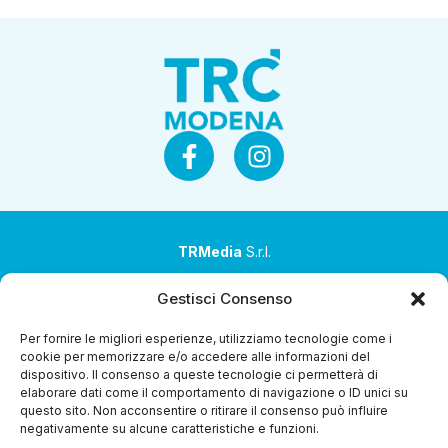
TRMedia
S.r.l.
Società a socio unico
Gestisci Consenso
Società sottoposta ad attività di direzione e
Per fornire le migliori esperienze, utilizziamo tecnologie come i
coordinamento da parte di Coop Alleanza 3.0 Soc. Coop.
cookie per memorizzare e/o accedere alle informazioni del
dispositivo. Il consenso a queste tecnologie ci permetterà di
Sede legale: via Ragazzi del ’99 nr. 51 42124 Reggio Emilia
elaborare dati come il comportamento di navigazione o ID unici su
(RE)
questo sito. Non acconsentire o ritirare il consenso può influire
negativamente su alcune caratteristiche e funzioni.
P.Iva 00651840365