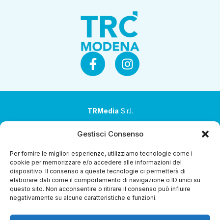
TRMedia
S.r.l.
Società a socio unico
Gestisci Consenso
Società sottoposta ad attività di direzione e
Per fornire le migliori esperienze, utilizziamo tecnologie come i
coordinamento da parte di Coop Alleanza 3.0 Soc. Coop.
cookie per memorizzare e/o accedere alle informazioni del
dispositivo. Il consenso a queste tecnologie ci permetterà di
Sede legale: via Ragazzi del ’99 nr. 51 42124 Reggio Emilia
elaborare dati come il comportamento di navigazione o ID unici su
(RE)
questo sito. Non acconsentire o ritirare il consenso può influire
negativamente su alcune caratteristiche e funzioni.
P.Iva 00651840365
Capitale sociale € 1.040.000 i.v.