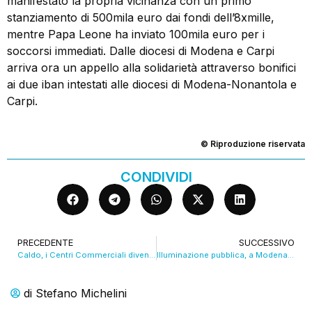
manifestato la propria vicinanza con un primo
stanziamento di 500mila euro dai fondi dell’8xmille,
mentre Papa Leone ha inviato 100mila euro per i
soccorsi immediati. Dalle diocesi di Modena e Carpi
arriva ora un appello alla solidarietà attraverso bonifici
ai due iban intestati alle diocesi di Modena-Nonantola e
Carpi.
© Riproduzione riservata
CONDIVIDI
PRECEDENTE
SUCCESSIVO
Caldo, i Centri Commerciali diventano rifugi climatici VIDEO
Illuminazione pubblica, a Modena la gestione a Edison Next. VIDEO
di
Stefano Michelini