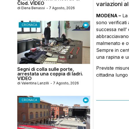
Clod. VIDEO
variazioni al
di
Elena Benassi
-
7 Agosto, 2026
MODENA –
La 
sono verificati
CRONACA
successa nell’
abbracciavano 
malmenato e of
Sempre in centr
una rapina e u
Previste misure
Segni di colla sulle porte,
arrestata una coppia di ladri.
cittadina lungo
VIDEO
di
Valentina Lanzilli
-
7 Agosto, 2026
CRONACA