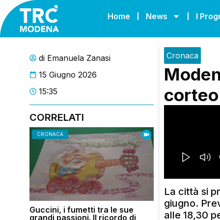
Home
News
I Pro
Cronaca
di
Emanuela Zanasi
Modena 
15 Giugno 2026
corteo 
15:35
CORRELATI
CRONACA
La città si 
giugno. Prev
Guccini, i fumetti tra le sue
alle 18,30 p
grandi passioni. Il ricordo di