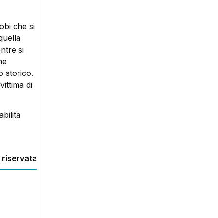
obi che si
quella
ntre si
ne
 storico.
ittima di
bilità
 riservata