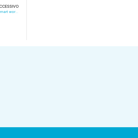
CCESSIVO
Chiusura Nuova Estense, Cisl: “3 giorni di smart working per i lavoratori coinvolti”