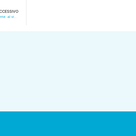
CCESSIVO
Pensiline digitali, bus elettrici e corse notturne: al via il progetto EcoMove VIDEO