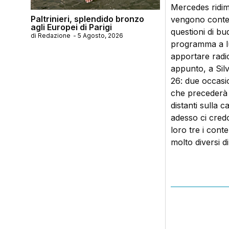
Mercedes ridime
Paltrinieri, splendido bronzo
vengono contes
agli Europei di Parigi
questioni di bu
di
Redazione
-
5 Agosto, 2026
programma a lug
apportare radic
appunto, a Silv
26: due occasio
che precederà i
distanti sulla 
adesso ci cred
loro tre i cont
molto diversi d