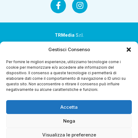
TRMedia
S.r.l.
Società a socio unico
Gestisci Consenso
Società sottoposta ad attività di direzione e
Per fornire le migliori esperienze, utilizziamo tecnologie come i
coordinamento da parte di Coop Alleanza 3.0 Soc. Coop.
cookie per memorizzare e/o accedere alle informazioni del
dispositivo. Il consenso a queste tecnologie ci permetterà di
Sede legale: via Ragazzi del ’99 nr. 51 42124 Reggio Emilia
elaborare dati come il comportamento di navigazione o ID unici su
(RE)
questo sito. Non acconsentire o ritirare il consenso può influire
negativamente su alcune caratteristiche e funzioni.
P.Iva 00651840365
Capitale sociale € 1.040.000 i.v.
Accetta
Home
i Programmi
Diretta Streaming
Guida TV
Chi
Siamo
Contatti
Gerenza
Whistleblowing
Nega
Visualizza le preferenze