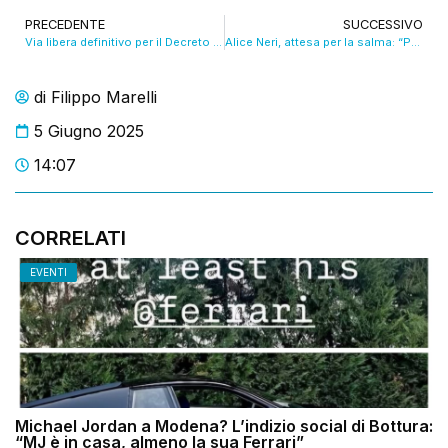
PRECEDENTE
SUCCESSIVO
Via libera definitivo per il Decreto Sicurezza
Alice Neri, attesa per la salma: “Presto sarà di nuovo con noi”
di
Filippo Marelli
5 Giugno 2025
14:07
CORRELATI
EVENTI
Michael Jordan a Modena? L’indizio social di Bottura:
“MJ è in casa, almeno la sua Ferrari”