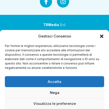
TRMedia
S.r.l.
Società a socio unico
Gestisci Consenso
Società sottoposta ad attività di direzione e
Per fornire le migliori esperienze, utilizziamo tecnologie come i
coordinamento da parte di Coop Alleanza 3.0 Soc. Coop.
cookie per memorizzare e/o accedere alle informazioni del
dispositivo. Il consenso a queste tecnologie ci permetterà di
Sede legale: via Ragazzi del ’99 nr. 51 42124 Reggio Emilia
elaborare dati come il comportamento di navigazione o ID unici su
(RE)
questo sito. Non acconsentire o ritirare il consenso può influire
negativamente su alcune caratteristiche e funzioni.
P.Iva 00651840365
Capitale sociale € 1.040.000 i.v.
Accetta
Home
i Programmi
Diretta Streaming
Guida TV
Chi
Siamo
Contatti
Gerenza
Whistleblowing
Nega
Visualizza le preferenze