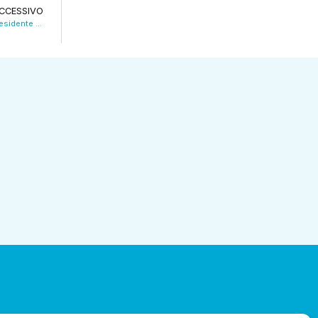
CCESSIVO
Violenza domestica, arrestato un 58enne residente nel reggiano