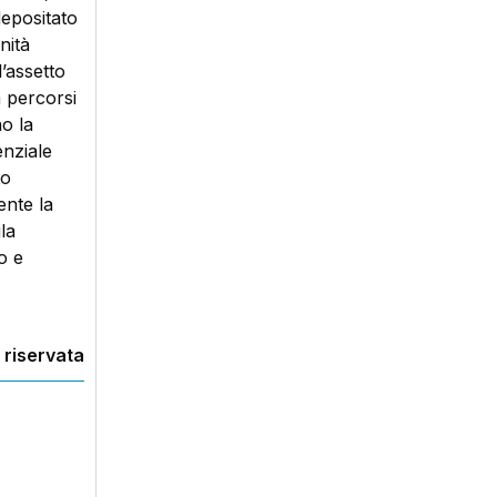
depositato
nità
l’assetto
 percorsi
no la
enziale
to
ente la
la
o e
 riservata