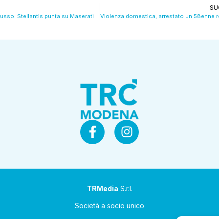
SU
lusso: Stellantis punta su Maserati
TRMedia
S.r.l.
Società a socio unico