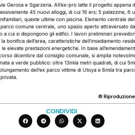
 vie Gerosa e Sgarzeria. All’ex-pro latte il progetto appena 
sivamente 45 nuovi alloggi, di cui 16 ers: 5 palazzine, 6 u
unifamiliari, queste ultime con piscina. Elemento centrale del
il parco comune centrale, uno spazio aperto attraversato da
o a cui si dispongono gli edifici. I lavori preliminari prevedo
 la bonifica dell’area, caratteristiche dell’insediamento resid
le elevate prestazioni energetiche. In base all’emendamen
corso dicembre dal consiglio comunale, si amplia notevolm
inata a verde pubblico: oltre 13mila metri quadrati, di cui 5mi
olungamento dell’ex parco vittime di Utoya e 8mila tra parc
 privata.
© Riproduzione
CONDIVIDI