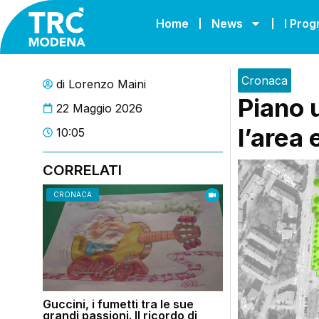
Home
News
I Pro
Cronaca
di
Lorenzo Maini
Piano 
22 Maggio 2026
l’area 
10:05
CORRELATI
CRONACA
Guccini, i fumetti tra le sue
grandi passioni. Il ricordo di