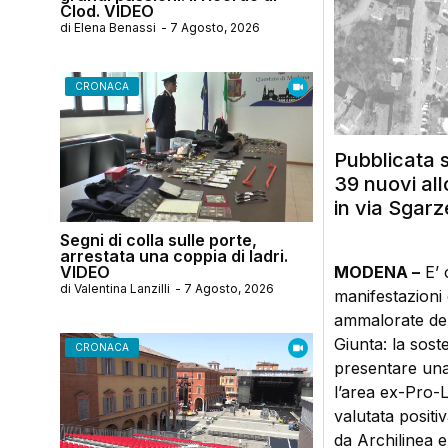
Clod. VIDEO
di
Elena Benassi
-
7 Agosto, 2026
CRONACA
Pubblicata 
39 nuovi all
in via Sgarz
Segni di colla sulle porte,
arrestata una coppia di ladri.
VIDEO
MODENA –
E’ 
di
Valentina Lanzilli
-
7 Agosto, 2026
manifestazioni 
ammalorate dell
Giunta: la soste
CRONACA
presentare una
l’area ex-Pro-L
valutata positi
da Archilinea e 