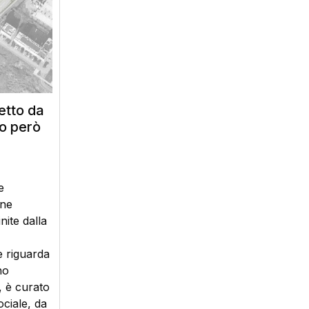
etto da
no però
e
one
nite dalla
 riguarda
no
, è curato
ociale, da