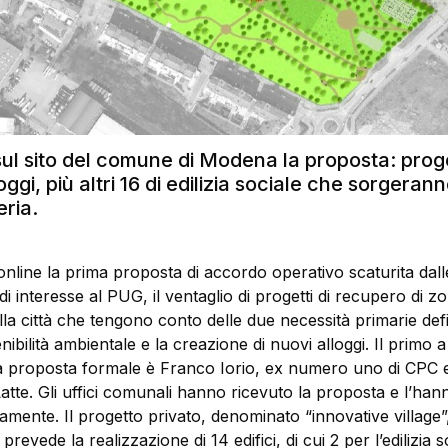
sul sito del comune di Modena la proposta: prog
oggi, più altri 16 di edilizia sociale che sorgeran
eria.
online la prima proposta di accordo operativo scaturita dall
di interesse al PUG, il ventaglio di progetti di recupero di z
a città che tengono conto delle due necessità primarie defi
nibilità ambientale e la creazione di nuovi alloggi. Il primo a
 proposta formale è Franco Iorio, ex numero uno di CPC e
atte. Gli uffici comunali hanno ricevuto la proposta e l’han
vamente. Il progetto privato, denominato “innovative village”
prevede la realizzazione di 14 edifici, di cui 2 per l’edilizia s