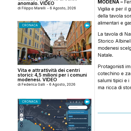
MODENA –
Fer
anomalo. VIDEO
di
Filippo Marelli
-
6 Agosto, 2026
Vigilia e per il
della tavola son
alimentari e ga
CRONACA
La tavola di Na
Storico Albinel
modenesi scelgo
Natale.
Protagonisti imm
Vita e attrattività dei centri
cotechino e za
storici: 4,5 milioni per i comuni
modenesi. VIDEO
salumi tipici e
di
Federica Galli
-
6 Agosto, 2026
ma ricca di stor
CRONACA