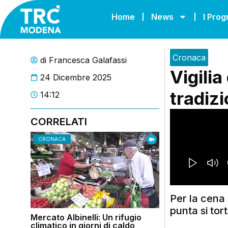
Home
News
I Pro
Cronaca
di
Francesca Galafassi
Vigilia
24 Dicembre 2025
tradiz
14:12
CORRELATI
CRONACA
Per la cena 
punta si torte
Mercato Albinelli: Un rifugio
climatico in giorni di caldo