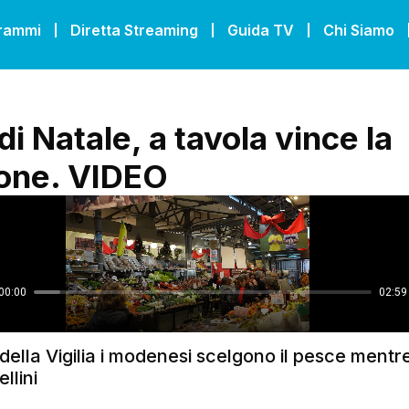
grammi
Diretta Streaming
Guida TV
Chi Siamo
 di Natale, a tavola vince la
ione. VIDEO
della Vigilia i modenesi scelgono il pesce mentre 
llini