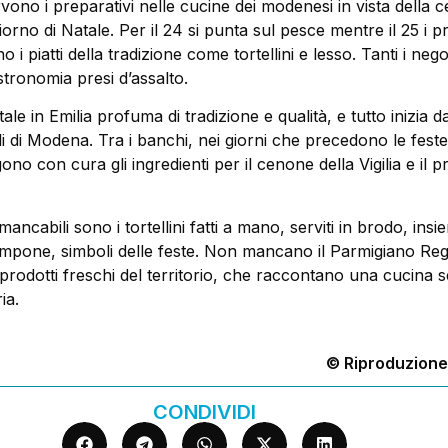
vono i preparativi nelle cucine dei modenesi in vista della c
 giorno di Natale. Per il 24 si punta sul pesce mentre il 25 i pr
o i piatti della tradizione come tortellini e lesso. Tanti i nego
stronomia presi d’assalto.
tale in Emilia profuma di tradizione e qualità, e tutto inizia 
li di Modena. Tra i banchi, nei giorni che precedono le feste,
no con cura gli ingredienti per il cenone della Vigilia e il p
ancabili sono i tortellini fatti a mano, serviti in brodo, insi
mpone, simboli delle feste. Non mancano il Parmigiano Reg
 i prodotti freschi del territorio, che raccontano una cucina 
ia.
© Riproduzione
CONDIVIDI