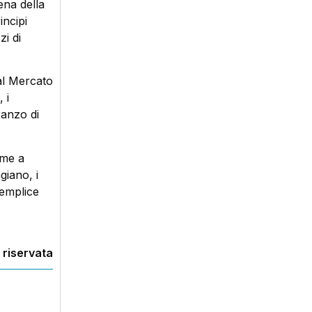
ena della
incipi
zi di
dal Mercato
 i
ranzo di
eme a
giano, i
semplice
 riservata