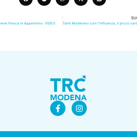
SU
neve fresca in Appennino. VIDEO