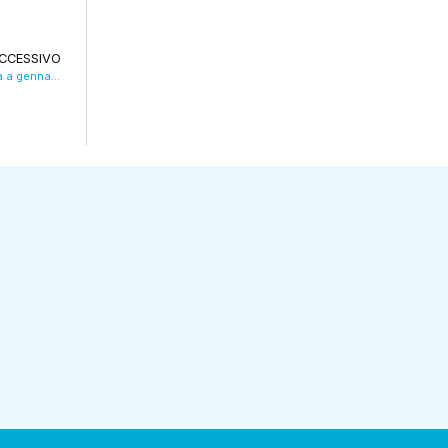
CCESSIVO
Tanti Modenesi con l’influenza, il picco sarà a gennaio. VIDEO