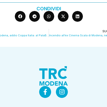
CONDIVIDI
SU
Piacenza mura Modena, addio Coppa Italia: al PalaBanca finisce 3-1