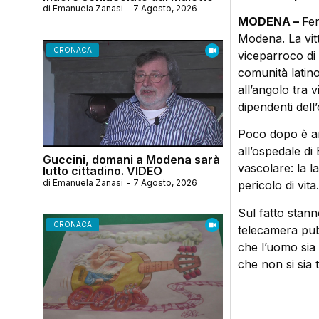
di
Emanuela Zanasi
-
7 Agosto, 2026
MODENA –
Fer
Modena. La vit
CRONACA
viceparroco di
comunità latin
all’angolo tra 
dipendenti dell
Poco dopo è ar
all’ospedale di
Guccini, domani a Modena sarà
vascolare: la l
lutto cittadino. VIDEO
di
Emanuela Zanasi
-
7 Agosto, 2026
pericolo di vita
Sul fatto stann
CRONACA
telecamera pub
che l’uomo sia 
che non si sia 