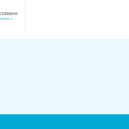
CCESSIVO
Volley. Valsa Group che passo indietro! I gialloblù cadono a Padova (2-3)