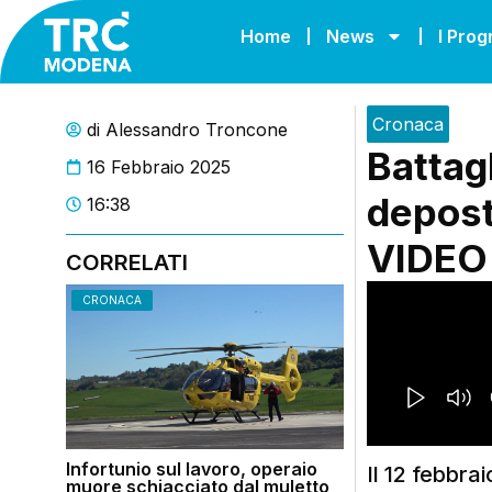
Home
News
I Pro
Cronaca
di
Alessandro Troncone
Battagl
16 Febbraio 2025
deposta
16:38
VIDEO
CORRELATI
CRONACA
Infortunio sul lavoro, operaio
Il 12 febbra
muore schiacciato dal muletto