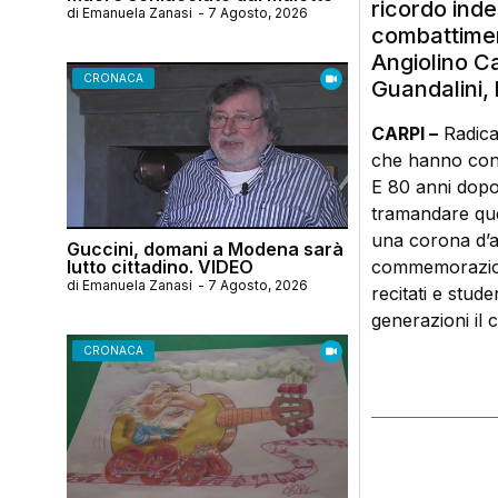
ricordo inde
di
Emanuela Zanasi
-
7 Agosto, 2026
combattiment
Angiolino Ca
CRONACA
Guandalini, 
CARPI –
Radicat
che hanno contr
E 80 anni dopo
tramandare quei
una corona d’a
Guccini, domani a Modena sarà
lutto cittadino. VIDEO
commemorazione,
di
Emanuela Zanasi
-
7 Agosto, 2026
recitati e stude
generazioni il 
CRONACA