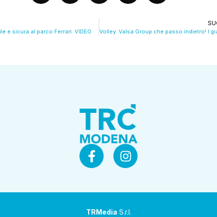
SU
le e sicura al parco Ferrari. VIDEO
TRMedia
S.r.l.