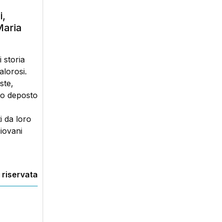
i,
Maria
 storia
alorosi.
ste,
nno deposto
i da loro
giovani
 riservata