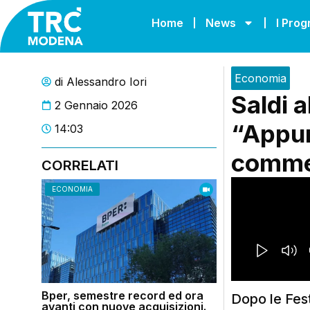
Home
News
I Pro
Economia
di
Alessandro Iori
Saldi a
2 Gennaio 2026
“Appun
14:03
commer
CORRELATI
ECONOMIA
Bper, semestre record ed ora
Dopo le Fest
avanti con nuove acquisizioni.