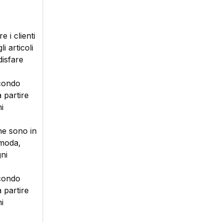
 i clienti
i articoli
disfare
econdo
 partire
i
che sono in
 moda,
gni
econdo
 partire
i