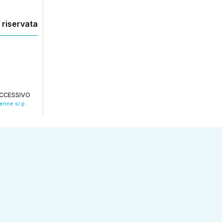
 riservata
CCESSIVO
Arrestato l’aggressore di don Rodrigo. Il 29enne si pente e chiede perdono. VIDEO