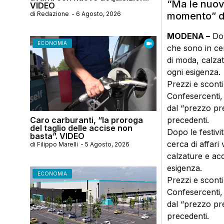
“Ma le nuov
VIDEO
di
Redazione
-
6 Agosto, 2026
momento” d
MODENA –
Dop
ECONOMIA
che sono in cer
di moda, calzat
ogni esigenza.
Prezzi e sconti
Confesercenti, 
dal “prezzo pre
Caro carburanti, “la proroga
precedenti.
del taglio delle accise non
Dopo le festivi
basta”. VIDEO
cerca di affari
di
Filippo Marelli
-
5 Agosto, 2026
calzature e acc
esigenza.
ECONOMIA
Prezzi e sconti
Confesercenti, 
dal “prezzo pre
precedenti.