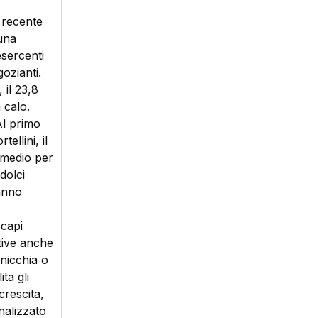
 recente
 una
esercenti
gozianti.
 il 23,8
 calo.
Al primo
tellini, il
 medio per
dolci
’anno
 capi
itive anche
 nicchia o
ita gli
crescita,
nalizzato