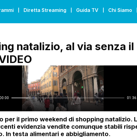
grammi
Diretta Streaming
Guida TV
Chi Siamo
g natalizio, al via senza il
 VIDEO
do per il primo weekend di shopping natalizio. L
centi evidenzia vendite comunque stabili rispe
. In testa alimentari e abbigliamento
.