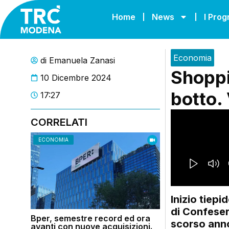
Home
News
I Pro
Economia
di
Emanuela Zanasi
Shoppin
10 Dicembre 2024
botto.
17:27
CORRELATI
ECONOMIA
Inizio tiepi
di Confeser
Bper, semestre record ed ora
scorso anno
avanti con nuove acquisizioni.