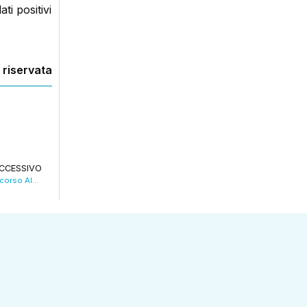
ti positivi
 riservata
CCESSIVO
Case isolate e senza corrente, arriva il Soccorso Alpino