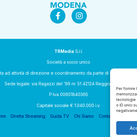
TRMedia
S.r.l.
Società a socio unico
ta ad attività di direzione e coordinamento da parte di Coop Allean
Sede legale: via Ragazzi del ’99 nr. 51 42124 Reggio Emilia (RE)
Per fornire
memorizzare
P.Iva 00651840365
tecnologie 
Capitale sociale € 1.040.000 i.v.
o ID unici s
negativamen
mmi
Diretta Streaming
Guida TV
Chi Siamo
Contatti
Gerenza
Ac