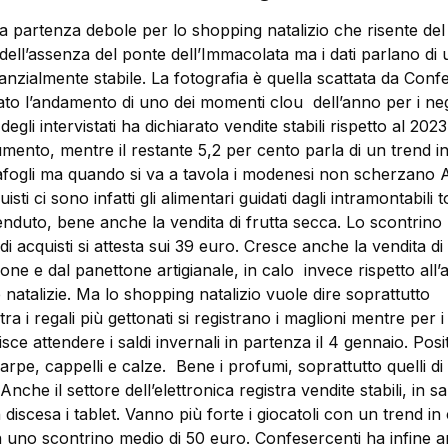
 partenza debole per lo shopping natalizio che risente del
dell’assenza del ponte dell’Immacolata ma i dati parlano di
anzialmente stabile. La fotografia è quella scattata da Conf
ato l’andamento di uno dei momenti clou dell’anno per i ne
degli intervistati ha dichiarato vendite stabili rispetto al 2023,
mento, mentre il restante 5,2 per cento parla di un trend in
afogli ma quando si va a tavola i modenesi non scherzano 
sti ci sono infatti gli alimentari guidati dagli intramontabili tor
enduto, bene anche la vendita di frutta secca. Lo scontrino
i acquisti si attesta sui 39 euro. Cresce anche la vendita di 
rone e dal panettone artigianale, in calo invece rispetto all
 natalizie. Ma lo shopping natalizio vuole dire soprattutto
ra i regali più gettonati si registrano i maglioni mentre per i
risce attendere i saldi invernali in partenza il 4 gennaio. Pos
ciarpe, cappelli e calze. Bene i profumi, soprattutto quelli di
Anche il settore dell’elettronica registra vendite stabili, in sal
discesa i tablet. Vanno più forte i giocatoli con un trend in 
 con uno scontrino medio di 50 euro. Confesercenti ha infine a