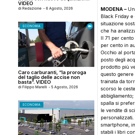
VIDEO
di
Redazione
-
6 Agosto, 2026
MODENA –
Una
Black Friday e 
situazione sost
ECONOMIA
che ha analizz
Il 71 per cento 
per cento in au
Occhio al port
posto degli acqui
prodotto più v
Caro carburanti, “la proroga
questo genere d
del taglio delle accise non
trainata da tor
basta”. VIDEO
di
Filippo Marelli
-
5 Agosto, 2026
scorso le ceste
abbigliamento; t
spalla si prefe
ECONOMIA
le vendite di s
personalizzati. 
smartphone, in 
stabili i libri