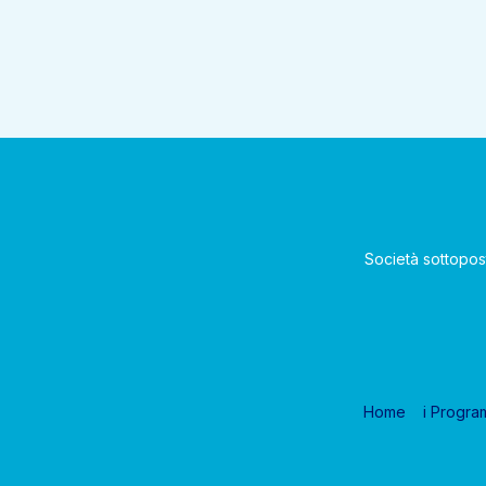
Società sottopos
Home
i Progra