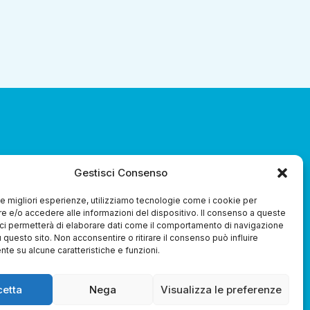
za 3.0 Soc. Coop.
Gestisci Consenso
 le migliori esperienze, utilizziamo tecnologie come i cookie per
 e/o accedere alle informazioni del dispositivo. Il consenso a queste
ci permetterà di elaborare dati come il comportamento di navigazione
u questo sito. Non acconsentire o ritirare il consenso può influire
te su alcune caratteristiche e funzioni.
Whistleblowing
cetta
Nega
Visualizza le preferenze