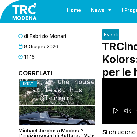
Home
News
I Pro
Eventi
di
Fabrizio Monari
TRCinq
8 Giugno 2026
Kolors
11:15
per le
CORRELATI
EVENTI
Michael Jordan a Modena?
Si chiudono i
L’indizio social di Bottura: “MJ è