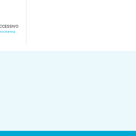
CCESSIVO
Tutto pronto per la nuova stagione del Supercinema Estivo. VIDEO