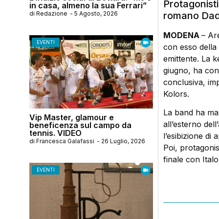
Protagonist
in casa, almeno la sua Ferrari”
di
Redazione
-
5 Agosto, 2026
romano Da
MODENA
– Ar
EVENTI
con esso della 
emittente. La k
giugno, ha cono
conclusiva, imp
Kolors.
La band ha mand
Vip Master, glamour e
all’esterno del
beneficenza sul campo da
tennis. VIDEO
l’esibizione d
di
Francesca Galafassi
-
26 Luglio, 2026
Poi, protagonis
finale con Ital
EVENTI