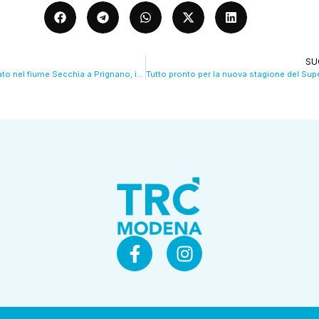
SU
Un cadavere trovato nel fiume Secchia a Prignano, ipotesi annegamento