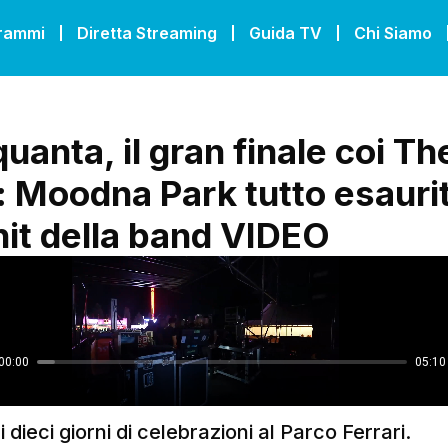
grammi
Diretta Streaming
Guida TV
Chi Siamo
uanta, il gran finale coi Th
: Moodna Park tutto esauri
 hit della band VIDEO
 dieci giorni di celebrazioni al Parco Ferrari.