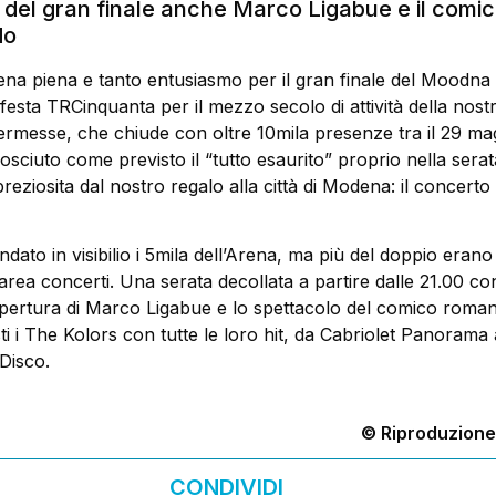
i del gran finale anche Marco Ligabue e il comi
do
ena piena e tanto entusiasmo per il gran finale del Moodna
festa TRCinquanta per il mezzo secolo di attività della nost
ermesse, che chiude con oltre 10mila presenze tra il 29 mag
sciuto come previsto il “tutto esaurito” proprio nella serat
reziosita dal nostro regalo alla città di Modena: il concerto
ato in visibilio i 5mila dell’Arena, ma più del doppio erano 
l’area concerti. Una serata decollata a partire dalle 21.00 co
i apertura di Marco Ligabue e lo spettacolo del comico roma
ti i The Kolors con tutte le loro hit, da Cabriolet Panorama 
oDisco.
© Riproduzione
CONDIVIDI