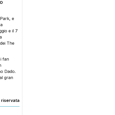
co
 Park, e
ra
gio e il 7
a
 dei The
i fan
n
no Dado.
al gran
 riservata