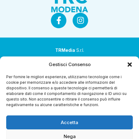
TRMedia
S.r.l.
Società a socio unico
Gestisci Consenso
Società sottoposta ad attività di direzione e
Per fornire le migliori esperienze, utilizziamo tecnologie come i
coordinamento da parte di Coop Alleanza 3.0 Soc. Coop.
cookie per memorizzare e/o accedere alle informazioni del
dispositivo. Il consenso a queste tecnologie ci permetterà di
Sede legale: via Ragazzi del ’99 nr. 51 42124 Reggio Emilia
elaborare dati come il comportamento di navigazione o ID unici su
(RE)
questo sito. Non acconsentire o ritirare il consenso può influire
negativamente su alcune caratteristiche e funzioni.
P.Iva 00651840365
Capitale sociale € 1.040.000 i.v.
Accetta
Home
i Programmi
Diretta Streaming
Guida TV
Chi
Siamo
Contatti
Gerenza
Whistleblowing
Nega