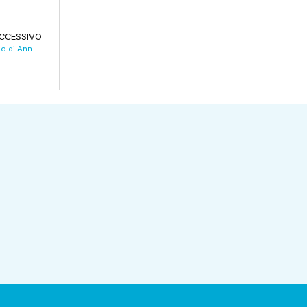
CCESSIVO
“Valentino un maestro della moda”: il ricordo di Anna Marchetti. VIDEO