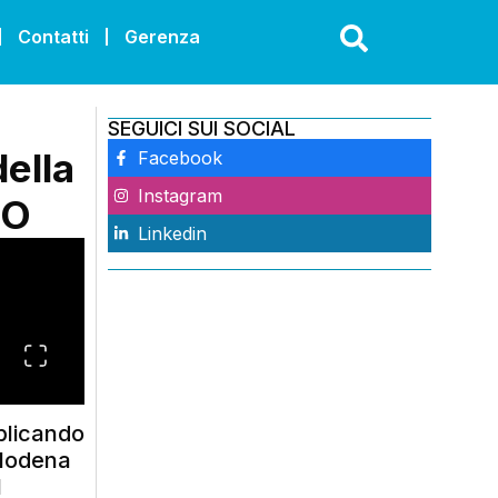
Contatti
Gerenza
SEGUICI SUI SOCIAL
della
Facebook
Instagram
EO
Linkedin
pplicando
i Modena
l