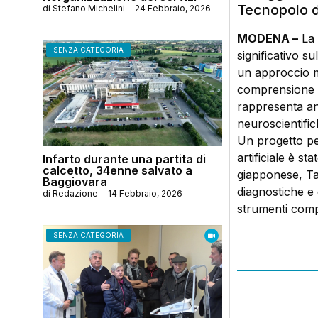
Tecnopolo 
di
Stefano Michelini
-
24 Febbraio, 2026
MODENA –
La 
SENZA CATEGORIA
significativo s
un approccio mul
comprensione d
rappresenta an
neuroscientific
Un progetto per
artificiale è s
Infarto durante una partita di
calcetto, 34enne salvato a
giapponese, Ta
Baggiovara
diagnostiche e d
di
Redazione
-
14 Febbraio, 2026
strumenti comp
SENZA CATEGORIA