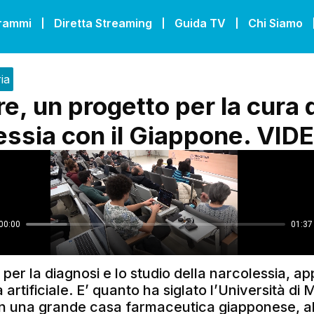
grammi
Diretta Streaming
Guida TV
Chi Siamo
ia
e, un progetto per la cura 
essia con il Giappone. VID
per la diagnosi e lo studio della narcolessia, a
za artificiale. E’ quanto ha siglato l’Università d
n una grande casa farmaceutica giapponese, a