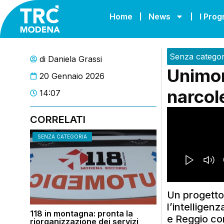
Home
News
I Pro
Senza categor
di
Daniela Grassi
Unimor
20 Gennaio 2026
narcol
14:07
CORRELATI
SENZA CATEGORIA
Un progetto 
l’intelligen
118 in montagna: pronta la
e Reggio co
riorganizzazione dei servizi