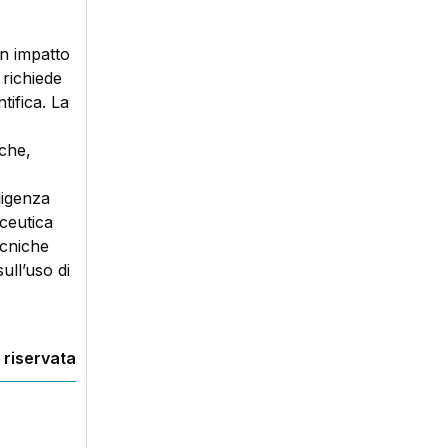
n impatto
 richiede
tifica. La
che,
ligenza
aceutica
ecniche
sull’uso di
 riservata