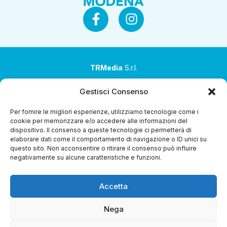
TRMedia
S.r.l.
Società a socio unico
Gestisci Consenso
Società sottoposta ad attività di direzione e
Per fornire le migliori esperienze, utilizziamo tecnologie come i
coordinamento da parte di Coop Alleanza 3.0 Soc. Coop.
cookie per memorizzare e/o accedere alle informazioni del
dispositivo. Il consenso a queste tecnologie ci permetterà di
Sede legale: via Ragazzi del ’99 nr. 51 42124 Reggio Emilia
elaborare dati come il comportamento di navigazione o ID unici su
(RE)
questo sito. Non acconsentire o ritirare il consenso può influire
negativamente su alcune caratteristiche e funzioni.
P.Iva 00651840365
Capitale sociale € 1.040.000 i.v.
Accetta
Home
i Programmi
Diretta Streaming
Guida TV
Chi
Siamo
Contatti
Gerenza
Whistleblowing
Nega