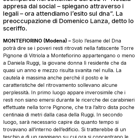
appresa dai social – spiegano attraverso i
legali – ora attendiamo l’esito sul dna”. La
preoccupazione di Domenico Lanza, detto lo
sceriffo.
MONTEFIORINO (Modena) –
Solo l’esame del Dna
potrà dire se i poveri resti ritrovati nella fatiscente Torre
Pignone di Vitriola a Montefiorino appartengano o meno
a Daniela Ruggi, la giovane donna lì residente che da
quasi un anno e mezzo risulta svanita nel nulla. La
cautela è massima anche perché il posto e le
caratteristiche del ritrovamento sollevano alcune
perplessità. In primo luogo appare inverosimile che i
resti non siano emersi durante le ricerche dei carabinieri
effettuate nella torre Pignone, che tra l’altro dista poche
centinaia di metri dalla casa della Ruggi. In secondo
luogo, sarà necessario capire da quanto tempo si
trovavano all’interno dell’edificio. Si tratterebbe di un
teschio e di un reggiseno su cui ora si concentrano le