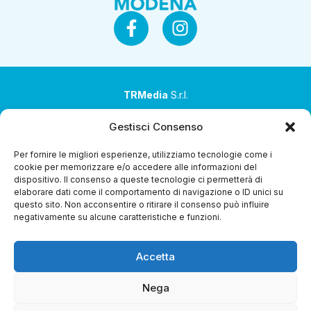
TRMedia
S.r.l.
Società a socio unico
Gestisci Consenso
Società sottoposta ad attività di direzione e
Per fornire le migliori esperienze, utilizziamo tecnologie come i
coordinamento da parte di Coop Alleanza 3.0 Soc. Coop.
cookie per memorizzare e/o accedere alle informazioni del
dispositivo. Il consenso a queste tecnologie ci permetterà di
Sede legale: via Ragazzi del ’99 nr. 51 42124 Reggio Emilia
elaborare dati come il comportamento di navigazione o ID unici su
(RE)
questo sito. Non acconsentire o ritirare il consenso può influire
negativamente su alcune caratteristiche e funzioni.
P.Iva 00651840365
Capitale sociale € 1.040.000 i.v.
Accetta
Home
i Programmi
Diretta Streaming
Guida TV
Chi
Siamo
Contatti
Gerenza
Whistleblowing
Nega