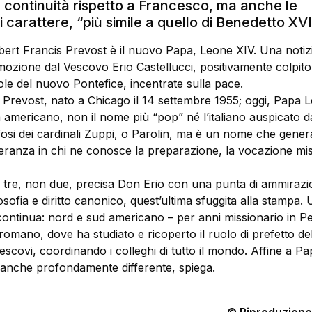
a continuità rispetto a Francesco, ma anche le
i carattere, “più simile a quello di Benedetto XVI
ert Francis Prevost è il nuovo Papa, Leone XIV. Una notiz
ozione dal Vescovo Erio Castellucci, positivamente colpito
le del nuovo Pontefice, incentrate sulla pace.
 Prevost, nato a Chicago il 14 settembre 1955; oggi, Papa 
 americano, non il nome più “pop” né l’italiano auspicato da
fosi dei cardinali Zuppi, o Parolin, ma è un nome che gener
ranza in chi ne conosce la preparazione, la vocazione mis
 tre, non due, precisa Don Erio con una punta di ammirazi
osofia e diritto canonico, quest’ultima sfuggita alla stampa
 continua: nord e sud americano – per anni missionario in P
romano, dove ha studiato e ricoperto il ruolo di prefetto de
escovi, coordinando i colleghi di tutto il mondo. Affine a Pa
nche profondamente differente, spiega.