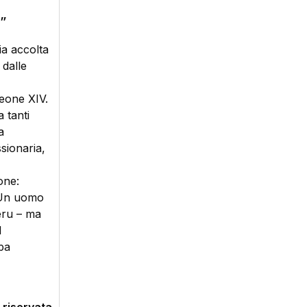
”
ia accolta
 dalle
Leone XIV.
 tanti
a
sionaria,
one:
. Un uomo
eru – ma
l
pa