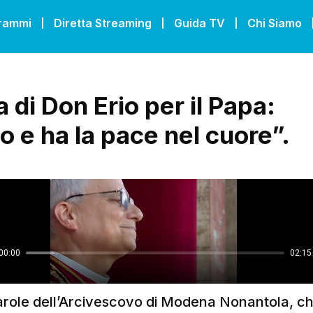
grammi
Diretta Streaming
Guida TV
Chi Siamo
a di Don Erio per il Papa:
o e ha la pace nel cuore”.
arole dell’Arcivescovo di Modena Nonantola, c