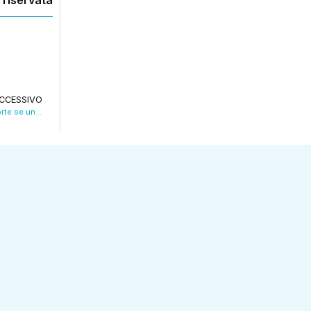
 riservata
CCESSIVO
In continuità con Francesco: “Chiesa più forte se unita”. VIDEO