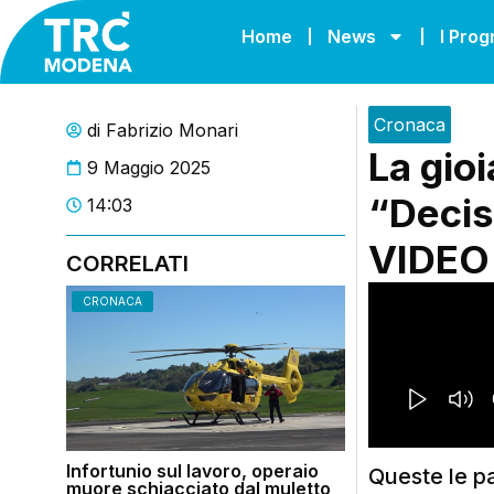
Home
News
I Pro
Cronaca
di
Fabrizio Monari
La gioi
9 Maggio 2025
“Decis
14:03
VIDEO
CORRELATI
CRONACA
Infortunio sul lavoro, operaio
Queste le p
muore schiacciato dal muletto