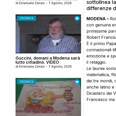
sottolinea l
di
Emanuela Zanasi
-
7 Agosto, 2026
differenze d
MODENA –
Rob
CRONACA
con genuina em
primissime paro
Robert Francis
È il primo Papa
connazionali ti
emozione e spe
Guccini, domani a Modena sarà
lutto cittadino. VIDEO
il retaggio.
di
Emanuela Zanasi
-
7 Agosto, 2026
Le lauree sono
matematica, fil
dei tre mondi,
CRONACA
anche latino e 
Dicastero dei V
Francesco ma a